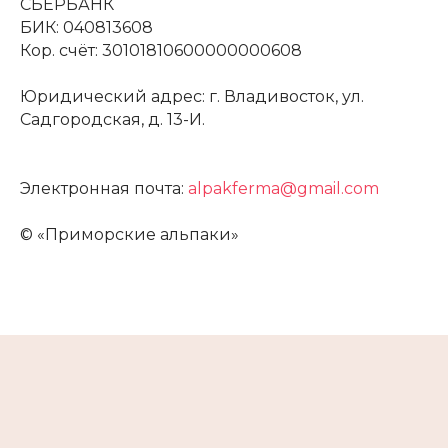
СБЕРБАНК
БИК: 040813608
Кор. счёт: 30101810600000000608
Юридический адрес: г. Владивосток, ул.
Садгородская, д. 13-И.
Электронная почта:
alpakferma@gmail.com
мы всегда готовы
© «Приморские альпаки»
ОТВЕТИТЬ НА
ВАШИ ВОПРОСЫ
Вы можете связаться с нами любым удобным
способом
+7 (914) 323-15-50
primlama@yandex.ru
Режим работы
Ежедневно с 10:00 – 19:00