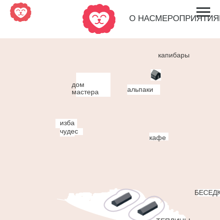
О НАС
МЕРОПРИЯТИЯ
НАШИ ПИТОМЦЫ
ЭКС
капибары
МОЯ МАЛЕНЬКАЯ ФЕРМА
дом
альпаки
мастера
изба
чудес
кафе
ангар для
мероприятий
БЕСЕДКИ
ТЕПЛИЦЫ