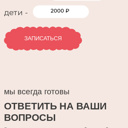
692491, Приморский край, Надеждинский р-н,
Зима Южная п., ул. Синкевича, 6/2
© «Приморские альпаки», 2025