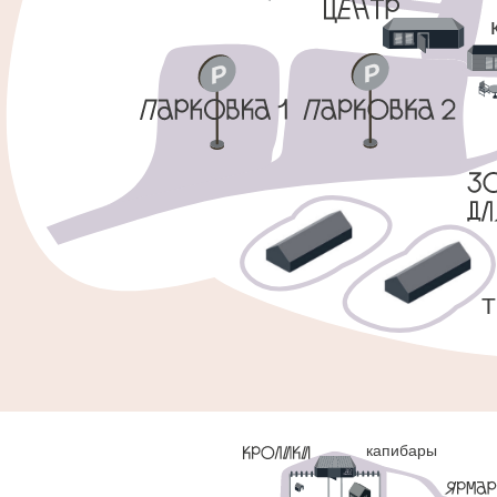
капибары
дом
МОЯ МАЛЕНЬКАЯ ФЕРМА
альпаки
мастера
изба
чудес
кафе