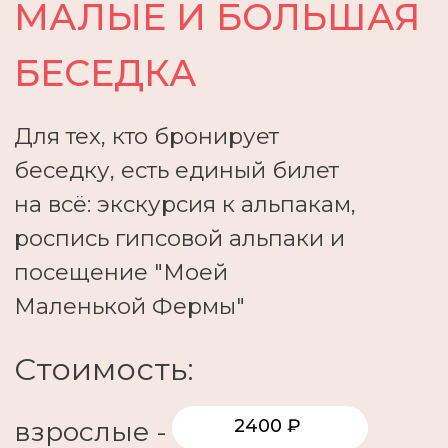
Политика конфиденциальности
Реквизиты
Оферта
ИП Филиппов Дмитрий Игоревич,
ИНН: 790153390442, ОГРН: 319253600007531