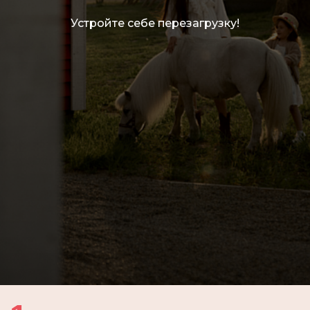
удобрением альпак
Устройте себе перезагрузку!
А также высадка деревьев
с гостями и партнерами с
12:00
ДЛЯ ДЕТЕЙ
Бесплатное интерактивное
чтение "Письма только для
своих" в Избе Чудес
Добрая история с игровой
подачей
Мест:
В 16:00
5+
10
После программы - ароматный
глинтвейн с сушками и баранками