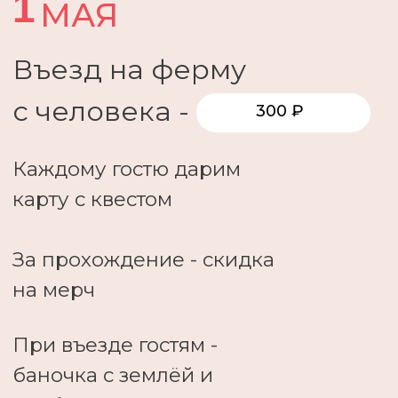
В локации "Моя Маленькая Ферма"
- игровая программа юного
фермера
На территории: горка, песочница,
мини-футбольное поле
В визит-центре - настольные игры и
двухэтажная игровая зона
МАЛЫЕ И БОЛЬШАЯ
БЕСЕДКА
Для тех, кто бронирует
беседку, есть единый билет
на всё: экскурсия к альпакам,
роспись гипсовой альпаки и
посещение "Моей
Маленькой Фермы"